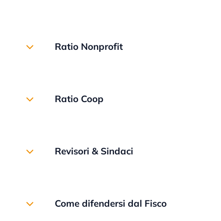
monografici di approfondimento.
Mensile d’aggiornamento dedicato
Scopri Ratio
all’amministrazione del personale e al diritto del
Ratio Nonprofit
lavoro, in versione cartacea e online. Novità e
approfondimenti arricchiti da schemi, esempi,
quesiti e pratiche rubriche.
Trimestrale specializzato dedicato agli aspetti
fiscali, amministrativi e del lavoro di Enti del Terzo
Scopri Ratio Lavoro
Ratio Coop
Settore quali Onlus, associazioni di promozione
sociale, enti di volontariato e associazioni sportive,
con particolare attenzione agli aspetti della
Trimestrale dedicato agli aspetti fiscali,
Riforma del terzo settore.
amministrativi e del lavoro delle società
Revisori & Sindaci
cooperative. Orientato all'applicazione operativa,
Scopri Ratio Nonprofit
offre numerosi casi pratici ed esempi.
Mensile che illustra le procedure di revisione
Scopri Ratio Coop
contabile e il controllo legale dei conti. Ideale per
Come difendersi dal Fisco
approfondire un'importante area di sviluppo dello
studio professionale.