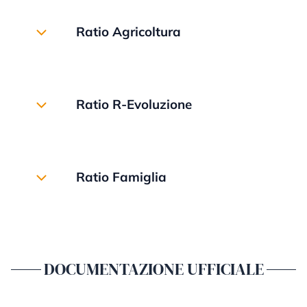
Scopri Società e Impresa
dell’impresa. Pensato per l’imprenditore e i
Ratio Agricoltura
dirigenti aziendali, è lo strumento ideale per
rimanere sempre informati su novità e opportunità
che riguardano la gestione strategica dell’impresa.
Mensile on line dedicato alla gestione e
all’amministrazione delle aziende agricole,
Scopri Ratio Azienda
Ratio R-Evoluzione
d’allevamento e del settore agroalimentare. Focus
sui temi dell’agricoltura 4.0 e dell’agricoltura
sostenibile ed ecocompatibile.
La guida mensile online per la gestione e lo
sviluppo dello studio per il nuovo commercialista
Scopri Ratio Agricoltura
Ratio Famiglia
per migliorare il dialogo con l'imprenditore ed
aiutarlo a gestire l'azienda.
Mensile dedicato alle famiglie e ai consumatori per
Scopri Ratio R-Evoluzione
una gestione più consapevole dell’economia
quotidiana.
DOCUMENTAZIONE UFFICIALE
Scopri Ratio Famiglia