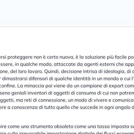
rsi proteggere non è certo nuova, è la soluzione più facile po
essere, in qualche modo, attaccate da agenti esterni che app
one, del loro lavoro. Quindi, decisione intrisa di ideologia, d
r dimostrarsi difensori di qualche identità in un mondo a cui 
i confine. La minaccia poi viene da un campione di export come 
 seno geniali inventori di oggetti di consumo di cui non potr
ggetti, ma reti di connessione, un modo di vivere e comunicar
ssere a conoscenza di tutto quello che succede in ogni angolo d
ire come uno strumento obsoleto come una tassa imposta su
ire sulla irrevocabile impostazione digitale dei flussi econom