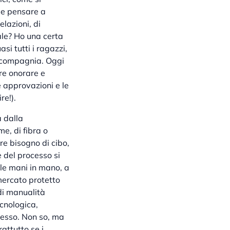
le pensare a
lazioni, di
ale? Ho una certa
si tutti i ragazzi,
n compagnia. Oggi
are onorare e
e approvazioni e le
re!).
a dalla
me, di fibra o
re bisogno di cibo,
te del processo si
 le mani in mano, a
mercato protetto
 di manualità
ecnologica,
tesso. Non so, ma
attutto se i