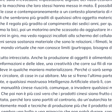
e la macchina che loro stessi hanno messo in moto. È possibi
 le cose e contemporaneamente a un contesto planetario di re
i che sembrano più graditi di qualsiasi altro oggetto materi
he il regalo più gradito al compimento dei sedici anni, per qua
rima la bici, poi un motorino anche scassato da aggiustare i
ini in giro, ma vedo ragazzi incollati allo schermo del cellul
ni senza sostanza materiale che sono le relazioni, i filmati, l
l mondo virtuale che non conosce limiti (purtroppo, bisogna di
tutto intrecciato. Anche la produzione di oggetti è alimentat
informazioni e delle idee, una creatività che corre sui fili di ra
i deve in qualche maniera materializzare. Perché ci sarà semp
er circolare, di case in cui abitare. Ma se si frena l’ultima par
e, e qualsiasi mostruosa Intelligenza Artificiale starà lì, con
 manualità cinese riuscirà, comunque, a invadere qualsiasi 
. Che poi non è più così vero che i prodotti cinesi siano frutto
tata, perché loro sono partiti al contrario, da un’autarchia t
ntemente modi e tecniche di produzione più che il prodotto s
 sembra una bolla o una minaccia che non potrà durare, sopr