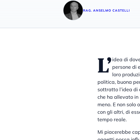
RAG. ANSELMO CASTELLI
L’
idea di dove
persone di 
loro produzi
politica, buona pe
sottratto l’idea d
che ha allevato in
meno. E non solo o
con gli altri, di e
tempo reale.
Mi piacerebbe cap
oggetti possa influ