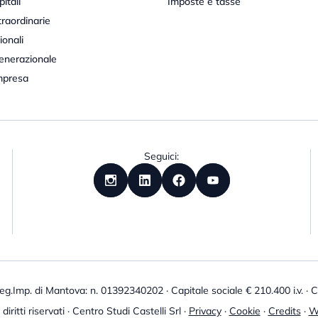
itali
Imposte e tasse
raordinarie
ionali
enerazionale
mpresa
Seguici:
eg.Imp. di Mantova: n. 01392340202 · Capitale sociale € 210.400 i.v. ·
diritti riservati · Centro Studi Castelli Srl ·
Privacy
·
Cookie
·
Credits
·
W