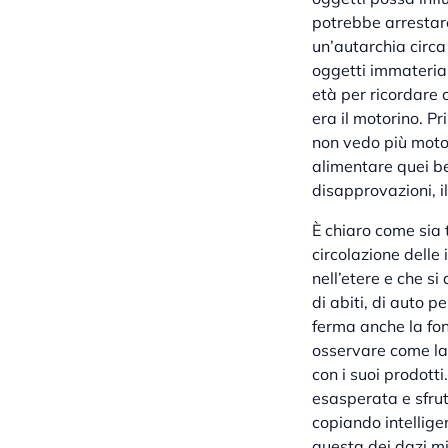
potrebbe arrestar
un’autarchia circa
oggetti immaterial
età per ricordare c
era il motorino. P
non vedo più motor
alimentare quei be
disapprovazioni, i
È chiaro come sia 
circolazione delle 
nell’etere e che s
di abiti, di auto p
ferma anche la font
osservare come la
con i suoi prodotti
esasperata e sfrut
copiando intellige
questa dei dazi mi