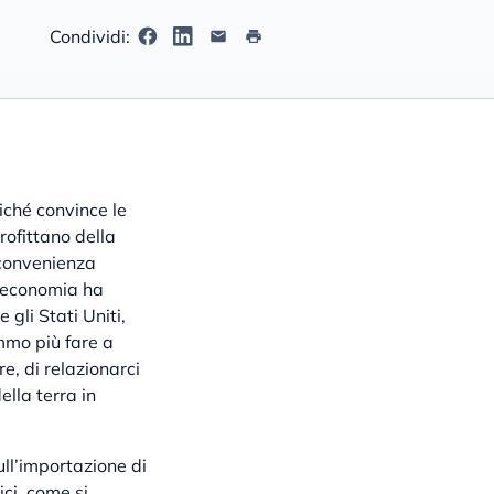
Condividi:
iché convince le
rofittano della
i convenienza
l’economia ha
gli Stati Uniti,
emmo più fare a
e, di relazionarci
ella terra in
ll’importazione di
ici, come si