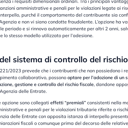
enza i requisiti dimensionali ordinari. Tra i principali vantagg
sanzioni amministrative e penali per le violazioni legate ai risc
interpello, purché il comportamento del contribuente sia con
Agenzia e non vi siano condotte fraudolente. L’opzione ha val
ale periodo e si rinnova automaticamente per altri 2 anni, sa
 lo stesso modello utilizzato per l’adesione.
el sistema di controllo del rischio
 221/2023 prevede che i contribuenti che non possiedono i req
pimento collaborativo, possono
optare per l’adozione di un 
zione, gestione e controllo del rischio fiscale
, dandone appo
Agenzia delle Entrate.
le opzione sono collegati
effetti “premiali”
consistenti nella m
nistrative e penali per le violazioni tributarie riferite a risch
nzia delle Entrate con apposita istanza di interpello presen
ichiarazioni fiscali o comunque prima del decorso delle relativ