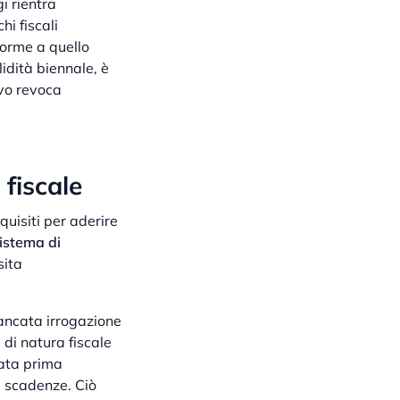
i rientra
hi fiscali
forme a quello
idità biennale, è
lvo revoca
 fiscale
uisiti per aderire
sistema di
sita
ancata irrogazione
i di natura fiscale
tata prima
e scadenze. Ciò