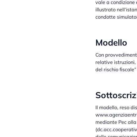
vale a condizione 
illustrato nell’ist
condotte simulator
Modello
Con provvedimento
relative istruzioni
del rischio fiscale”
Sottoscriz
Il modello, reso di
www.agenziaentrate
mediante Pec alla 
(dc.acc.cooperativ
delle comunicazion