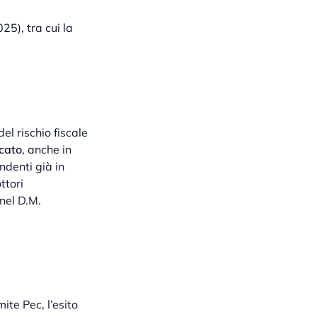
5), tra cui la
del rischio fiscale
icato
, anche in
ndenti già in
ttori
nel D.M.
mite Pec, l’esito