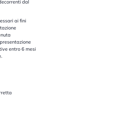
ecorrenti dal
ssari ai fini
ntazione
enuta
 presentazione
ive entro 6 mesi
e.
rretta