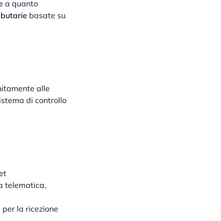
e
a quanto
ibutarie
basate su
itamente alle
istema di controllo
et
a telematica,
per la ricezione