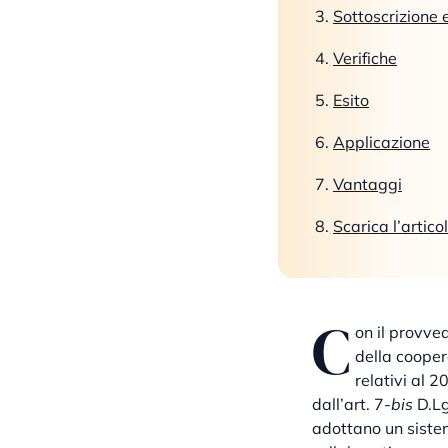
Sottoscrizione e
Verifiche
Esito
Applicazione
Vantaggi
Scarica l’artico
C
on il provve
della cooper
relativi al 
dall’art. 7-
bis
D.Lg
adottano un sistem