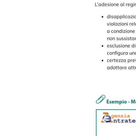
L’adesione al regi
disapplicazio
violazioni re
a condizione
non sussista
esclusione di
configura una
certezza pre
adottare attr