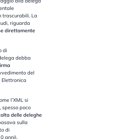
saggio alla delega
mentale
 trascurabili. La
udi, riguarda
sse direttamente
o di
a delega debba
firma
ovvedimento del
 Elettronica
come l’XML si
i, spesso poco
colta delle deleghe
basava sulla
o di
0 anni).