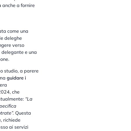
 anche a fornire
tata come una
le deleghe
ingere verso
l delegante e una
ione.
lo studio, a parere
, ma
guidare i
era
.2024, che
stualmente:
“La
pecifica
trate”.
Questa
, richiede
sso ai servizi