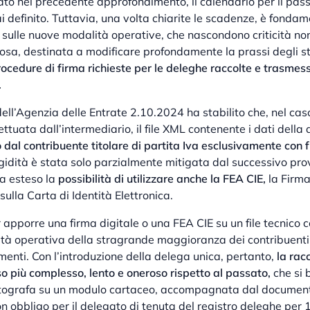
to nel precedente approfondimento, il calendario per il pas
i definito. Tuttavia, una volta chiarite le scadenze, è fonda
 sulle nuove modalità operative, che nascondono criticità non
osa, destinata a modificare profondamente la prassi degli st
ocedure di firma richieste per le deleghe raccolte e trasme
.
ell’Agenzia delle Entrate 2.10.2024 ha stabilito che, nel cas
ttuata dall’intermediario, il file XML contenente i dati dell
o dal contribuente titolare di partita Iva esclusivamente con 
gidità è stata solo parzialmente mitigata dal successivo pr
a esteso la
possibilità di utilizzare anche la FEA CIE,
la Firma
lla Carta di Identità Elettronica.
r apporre una firma digitale o una FEA CIE su un file tecnico 
altà operativa della stragrande maggioranza dei contribuent
umenti. Con l’introduzione della delega unica, pertanto,
la rac
o più complesso, lento e oneroso rispetto al passato,
che si 
tografa su un modulo cartaceo, accompagnata dal document
n obbligo per il delegato di tenuta del registro deleghe per 1