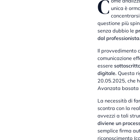
C
ome analizza
unica è orma
concentrarsi
questione più spin
senza dubbio le
pr
dal professionista
Il provvedimento d
comunicazione effe
essere
sottoscritt
digitale.
Questa ri
20.05.2025, che h
Avanzata basata su
La necessità di fa
scontra con la re
avvezzi a tali str
diviene un process
semplice firma au
riconoscimento (co