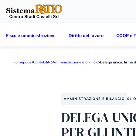
Fisco e amministrazione
Diritto del lavoro
COOP e T
Homepage
Contabilità
Amministrazione e bilancio
Delega unica: firme di
AMMINISTRAZIONE E BILANCIO
01 
DELEGA UNIC
PER GLI IN