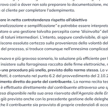
 trova così a dover non solo preparare la documentazione, ma
a al cliente per completare l’adempimento.
re in netta controtendenza rispetto all’obiettivo
onalizzazione e semplificazione”
e potrebbe essere interpre
latore a una gestione talvolta percepita come
“disinvolta”
del
di taluni intermediari. L’intento, seppure condivisibile, di sp
iscano assoluta certezza sulla provenienza della volontà de
à del processo, si traduce comunque nell’ennesima complicaz
 nuovo e più gravoso scenario, la soluzione più efficiente per 
è insistere sulla farraginosa raccolta delle firme elettroniche
so una procedura più snella, prevista dalla norma stessa.
La v
nfatti, è contenuta nel punto 6.2 del provvedimento del 2.10
imento diretto da parte del contribuente.
La norma recita te
è effettuata direttamente dal contribuente attraverso una s
esa disponibile nella sua area riservata dell’Agenzia delle En
 già prevista anche con la precedente gestione delle deleghe
e il contribuente sia provvisto di proprie credenziali di acce