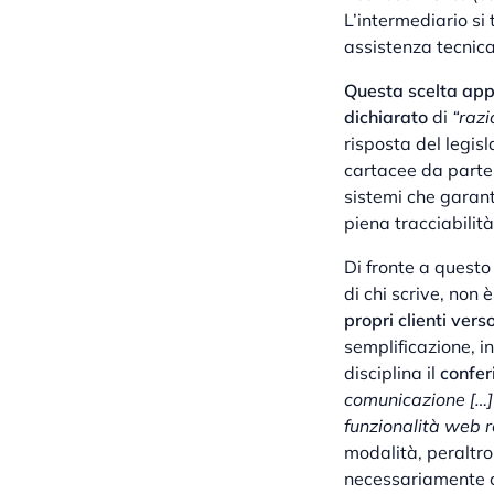
L’intermediario si
assistenza tecnic
Questa scelta appa
dichiarato
di
“razi
risposta del legis
cartacee da parte 
sistemi che garant
piena tracciabilit
Di fronte a questo
di chi scrive, non 
propri clienti ver
semplificazione, i
disciplina il
confer
comunicazione […] 
funzionalità web r
modalità, peraltro
necessariamente ch