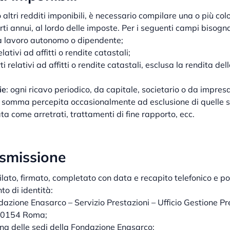
 altri redditi imponibili, è necessario compilare una o più col
rti annui, al lordo delle imposte. Per i seguenti campi bisogn
da lavoro autonomo o dipendente;
elativi ad affitti o rendite catastali;
ti relativi ad affitti o rendite catastali, esclusa la rendita del
ie
: ogni ricavo periodico, da capitale, societario o da impres
i somma percepita occasionalmente ad esclusione di quelle 
a come arretrati, trattamenti di fine rapporto, ecc.
asmissione
lato, firmato, completato con data e recapito telefonico e po
o di identità:
dazione Enasarco – Servizio Prestazioni – Ufficio Gestione Pre
00154 Roma;
na delle sedi della Fondazione Enasarco;