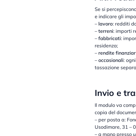
Se si percepiscono
e indicare gli impo
–
lavoro
: redditi 
–
terreni
: importi r
–
fabbricati
: impor
residenza;
–
rendite finanziar
–
occasionali
: ogn
tassazione separat
Invio e tr
Il modulo va compi
copia del document
– per posta a: Fon
Usodimare, 31 – 
– a mano presso u