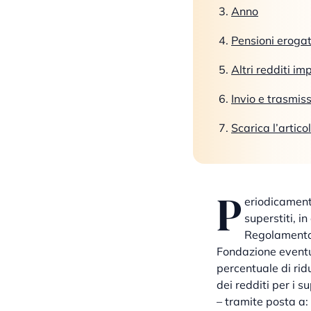
Anno
Pensioni erogate
Altri redditi imp
Invio e trasmis
Scarica l’artico
P
eriodicament
superstiti, i
Regolamento E
Fondazione eventua
percentuale di rid
dei redditi per i su
– tramite posta a: