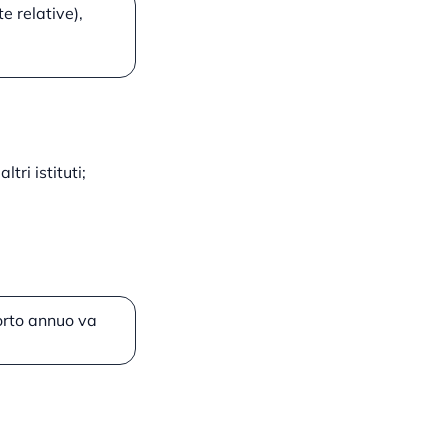
te relative),
tri istituti;
porto annuo va