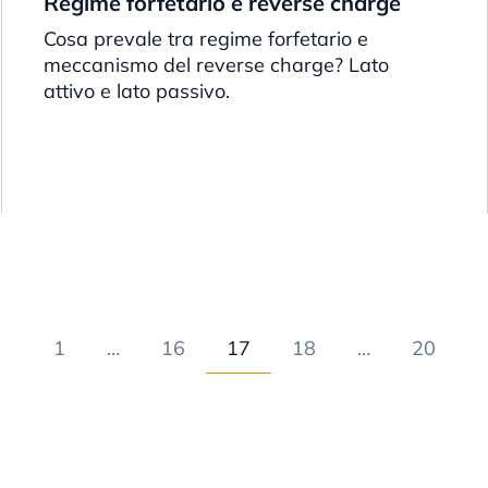
Regime forfetario e reverse charge
Cosa prevale tra regime forfetario e
meccanismo del reverse charge? Lato
attivo e lato passivo.
1
…
16
17
18
…
20